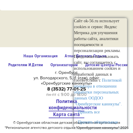
Сайт ok-56.ru использует
cookies и сервис Яндекс
Метрика для улучшения
работы сайта, аналитики
посещаемости и
персонализации рекламы.
Наша Организация
Атлас Детского Отдыха
Продолжая использовать
сайт, вы соглашаетесь с
Родителям И Детям
Организаторам
Детские Центры России
использованием cookies и
г. Оренбург,
обработкой данных в
ул. Володарского, 5, (1 этаж), офис
соответствии с
Политикой
«Оренбургские каникулы»
оператора в отношении
8 (3532) 77-01-25
обработки персональных
пн-пт с 9:00 до 18:00
данных ООДОО
Политика
"Оренбургские каникулы".
конфиденциальности
Принять все
Карта сайта
Принять обязательные
© Оренбургская областная детская общественная организация
"Региональное агентство детского отдыха "Оренбургские каникулы" 2026