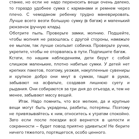
станке, но если не надо переносить вещи очень далеко,
то гораздо удобнее сумка с карманами и ремнем через
плечо. С чемоданом ребенку трудно маневрировать.
Лучше всего везти большую сумку (в багаж) и маленький
рюкзачок (ручную кладь).
Оботрите пыль. Проверьте замки, молнию. Подшейте,
чтобы молния не разошлась с другой стороны, намажьте
ее мылом, так лучше скользит собачка. Проверьте ручки,
укрепите, чтобы не оторвалась в пути. Подпишите багаж.
Кстати, по нашим наблюдениям, дети берут с собой
слишком маленькие, плотно набитые сумки. У детей нет
крепких пакетов, поэтому, уезжая, накупленные сувениры
и хрупкое добро они мнут в сумках, тащат в руках,
забывают на асфальте, создавая лишнюю суету и
рыдания. Они собираются за три дня до отъезда, и, тем не
менее, забывают массу вещей.
Итак. Надо помнить, что все мелкие, да и крупные
вещи могут быть украдены, разбиты, потеряны. Поэтому
не привязывайтесь к ним, относитесь к утратам спокойно.
Зато если после поездки всё вернется в целости и
сохранности – будет повод приятно удивиться! Не берите
ничего тяжелого, портящегося, особо ценного.