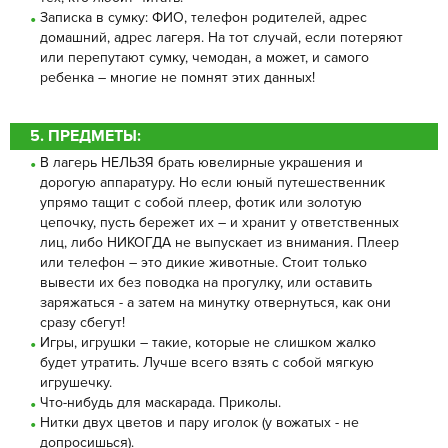
Записка в сумку: ФИО, телефон родителей, адрес
домашний, адрес лагеря. На тот случай, если потеряют
или перепутают сумку, чемодан, а может, и самого
ребенка – многие не помнят этих данных!
5. ПРЕДМЕТЫ:
В лагерь НЕЛЬЗЯ брать ювелирные украшения и
дорогую аппаратуру. Но если юный путешественник
упрямо тащит с собой плеер, фотик или золотую
цепочку, пусть бережет их – и хранит у ответственных
лиц, либо НИКОГДА не выпускает из внимания. Плеер
или телефон – это дикие животные. Стоит только
вывести их без поводка на прогулку, или оставить
заряжаться - а затем на минутку отвернуться, как они
сразу сбегут!
Игры, игрушки – такие, которые не слишком жалко
будет утратить. Лучше всего взять с собой мягкую
игрушечку.
Что-нибудь для маскарада. Приколы.
Нитки двух цветов и пару иголок (у вожатых - не
допросишься).