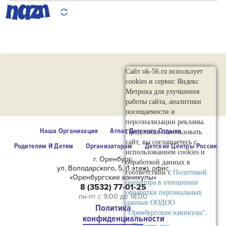
Сайт ok-56.ru использует
cookies и сервис Яндекс
Метрика для улучшения
работы сайта, аналитики
посещаемости и
персонализации рекламы.
Наша Организация
Атлас Детского Отдыха
Продолжая использовать
сайт, вы соглашаетесь с
Родителям И Детям
Организаторам
Детские Центры России
использованием cookies и
г. Оренбург,
обработкой данных в
ул. Володарского, 5, (1 этаж), офис
соответствии с
Политикой
«Оренбургские каникулы»
оператора в отношении
8 (3532) 77-01-25
обработки персональных
пн-пт с 9:00 до 18:00
данных ООДОО
Политика
"Оренбургские каникулы".
конфиденциальности