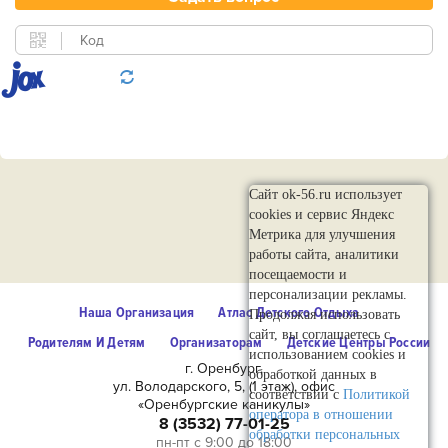
Сайт ok-56.ru использует
cookies и сервис Яндекс
Метрика для улучшения
работы сайта, аналитики
посещаемости и
персонализации рекламы.
Наша Организация
Атлас Детского Отдыха
Продолжая использовать
сайт, вы соглашаетесь с
Родителям И Детям
Организаторам
Детские Центры России
использованием cookies и
г. Оренбург,
обработкой данных в
ул. Володарского, 5, (1 этаж), офис
соответствии с
Политикой
«Оренбургские каникулы»
оператора в отношении
8 (3532) 77-01-25
обработки персональных
пн-пт с 9:00 до 18:00