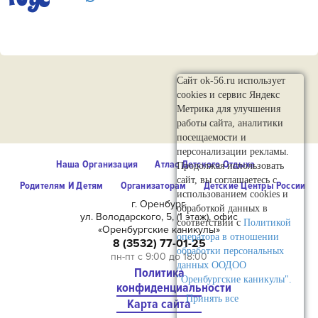
Сайт ok-56.ru использует
cookies и сервис Яндекс
Метрика для улучшения
работы сайта, аналитики
посещаемости и
персонализации рекламы.
Наша Организация
Атлас Детского Отдыха
Продолжая использовать
сайт, вы соглашаетесь с
Родителям И Детям
Организаторам
Детские Центры России
использованием cookies и
г. Оренбург,
обработкой данных в
ул. Володарского, 5, (1 этаж), офис
соответствии с
Политикой
«Оренбургские каникулы»
оператора в отношении
8 (3532) 77-01-25
обработки персональных
пн-пт с 9:00 до 18:00
данных ООДОО
Политика
"Оренбургские каникулы".
конфиденциальности
Принять все
Карта сайта