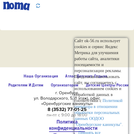
Сайт ok-56.ru использует
cookies и сервис Яндекс
Метрика для улучшения
работы сайта, аналитики
посещаемости и
персонализации рекламы.
Наша Организация
Атлас Детского Отдыха
Продолжая использовать
сайт, вы соглашаетесь с
Родителям И Детям
Организаторам
Детские Центры России
использованием cookies и
г. Оренбург,
обработкой данных в
ул. Володарского, 5, (1 этаж), офис
соответствии с
Политикой
«Оренбургские каникулы»
оператора в отношении
8 (3532) 77-01-25
обработки персональных
пн-пт с 9:00 до 18:00
данных ООДОО
Политика
"Оренбургские каникулы".
конфиденциальности
Принять все